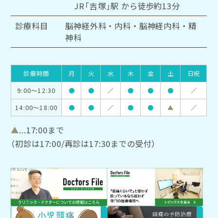
JR「吉塚」駅 から徒歩約13分
診療科目
脳神経外科・内科・脳神経内科・精
神科
診療時間
月
火
水
木
金
土
日祝
9:00～12:30
●
●
／
●
●
●
／
14:00～18:00
●
●
／
●
●
▲
／
▲
...17:00まで
（初診は17:00/再診は17:30までの受付）