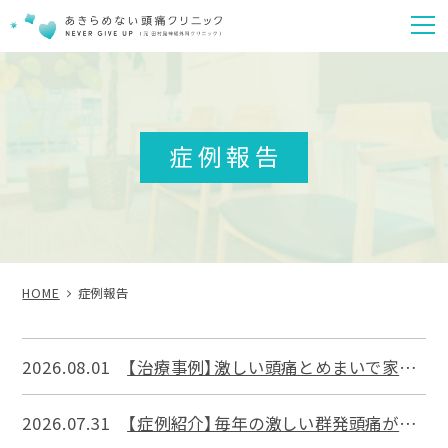
m
症例報告
HOME
症例報告
2026.08.01
【治療事例】激しい頭痛とめまいで家事ができなかった40代女性が、予防薬を「卒業」できた症例
2026.07.31
【症例紹介】毎年の激しい群発頭痛がボトックス注射の翌日に半減した20代男性の事例