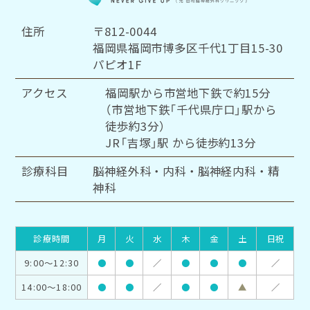
住所
〒812-0044
福岡県福岡市博多区千代1丁目15-30
パピオ1F
アクセス
福岡駅から市営地下鉄で約15分
（市営地下鉄「千代県庁口」駅から
徒歩約3分）
JR「吉塚」駅 から徒歩約13分
診療科目
脳神経外科・内科・脳神経内科・精
神科
診療時間
月
火
水
木
金
土
日祝
9:00～12:30
●
●
／
●
●
●
／
14:00～18:00
●
●
／
●
●
▲
／