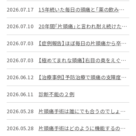
2026.07.17
15年続いた毎日の頭痛と「薬の飲みすぎ悪循環」から脱出、支障度が大幅に改善して維持期間へ
2026.07.10
20年間「片頭痛」と言われ耐え続けた30代女性の群発頭痛｜正しい診断と予防薬で激痛から解放された事例
2026.07.03
【症例報告】ほぼ毎日の片頭痛から卒業！自分に合う予防薬で見違えるほど軽くなった40代女性のケース
2026.07.03
【極めてまれな頭痛】右目の奥をえぐられるような激痛…「SUNHA（サンハ）」の症例報告
2026.06.12
【治療事例】予防治療で頭痛の支障度（HIT-6）が62点から40点へ改善、予防薬の卒業へ
2026.06.11
診断不能の２例
2026.05.28
片頭痛手術は誰にでも合うのでしょうか?誰を選ぶのですか? その6
2026.05.28
片頭痛手術はどのように機能するのですか? その5