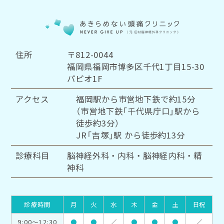
住所
〒812-0044
福岡県福岡市博多区千代1丁目15-30
パピオ1F
アクセス
福岡駅から市営地下鉄で約15分
（市営地下鉄「千代県庁口」駅から
徒歩約3分）
JR「吉塚」駅 から徒歩約13分
診療科目
脳神経外科・内科・脳神経内科・精
神科
診療時間
月
火
水
木
金
土
日祝
9:00～12:30
●
●
／
●
●
●
／