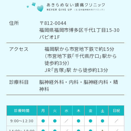
住所
〒812-0044
福岡県福岡市博多区千代1丁目15-30
パピオ1F
アクセス
福岡駅から市営地下鉄で約15分
（市営地下鉄「千代県庁口」駅から
徒歩約3分）
JR「吉塚」駅 から徒歩約13分
診療科目
脳神経外科・内科・脳神経内科・精
神科
診療時間
月
火
水
木
金
土
日祝
9:00～12:30
●
●
／
●
●
●
／