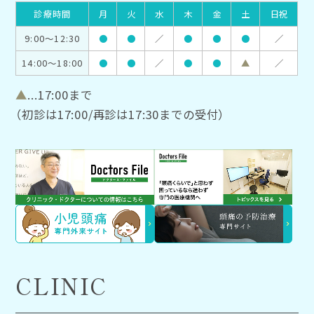
診療時間
月
火
水
木
金
土
日祝
9:00～12:30
●
●
／
●
●
●
／
14:00～18:00
●
●
／
●
●
▲
／
▲
...17:00まで
（初診は17:00/再診は17:30までの受付）
CLINIC