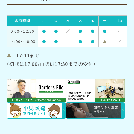
診療時間
月
火
水
木
金
土
日祝
9:00～12:30
●
●
／
●
●
●
／
14:00～18:00
●
●
／
●
●
▲
／
▲
...17:00まで
（初診は17:00/再診は17:30までの受付）