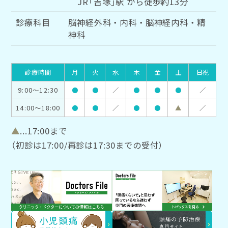
JR「吉塚」駅 から徒歩約13分
診療科目
脳神経外科・内科・脳神経内科・精
神科
診療時間
月
火
水
木
金
土
日祝
9:00～12:30
●
●
／
●
●
●
／
14:00～18:00
●
●
／
●
●
▲
／
▲
...17:00まで
（初診は17:00/再診は17:30までの受付）