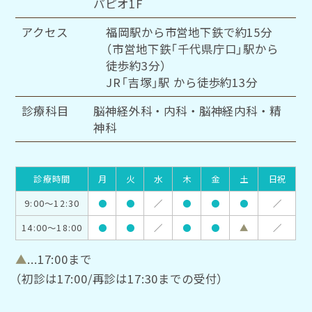
パピオ1F
アクセス
福岡駅から市営地下鉄で約15分
（市営地下鉄「千代県庁口」駅から
徒歩約3分）
JR「吉塚」駅 から徒歩約13分
診療科目
脳神経外科・内科・脳神経内科・精
神科
診療時間
月
火
水
木
金
土
日祝
9:00～12:30
●
●
／
●
●
●
／
14:00～18:00
●
●
／
●
●
▲
／
▲
...17:00まで
（初診は17:00/再診は17:30までの受付）