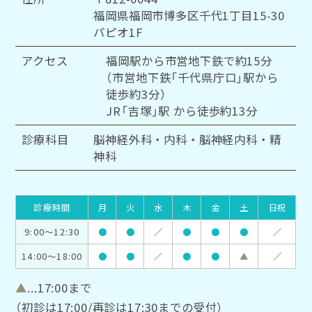
福岡県福岡市博多区千代1丁目15-30
パピオ1F
アクセス
福岡駅から市営地下鉄で約15分
（市営地下鉄「千代県庁口」駅から
徒歩約3分）
JR「吉塚」駅 から徒歩約13分
診療科目
脳神経外科・内科・脳神経内科・精
神科
診療時間
月
火
水
木
金
土
日祝
9:00～12:30
●
●
／
●
●
●
／
14:00～18:00
●
●
／
●
●
▲
／
▲
...17:00まで
（初診は17:00/再診は17:30までの受付）