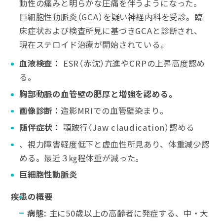
動性の痛みと明らかな圧痛を伴うようになった。
巨細胞性動脈炎（GCA）を疑い神経内科を受診。臨
床症状および検査所見に基づきGCAと診断され、
現在ステロイド治療が開始されている。
血液検査：
ESR（赤沈）亢進やCRPの上昇高度認め
る。
胸部動脈の血管壁の肥厚と増強を認める。
画像診断：
造影MRIでの血管壁染まり。
随伴症状：
顎跛行（Jaw claudication）認める
、視力障害軽度低下と虚血性所見あり、体重減少認
める。最近３㎏程体重が減った。
巨細胞性動脈炎
疾患の概要
病態
:
主に50歳以上の高齢者に発症する、中・大