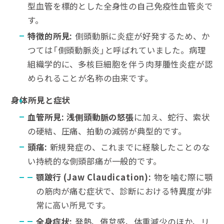
型血管を標的とした全身性の自己免疫性血管炎で
す。
特徴的所見
:
側頭動脈に炎症が好発するため、か
つては「側頭動脈炎」と呼ばれていました。病理
組織学的に、多核巨細胞を伴う肉芽腫性炎症が認
められることが名称の由来です。
身体所見と症状
血管所見
:
浅側頭動脈の怒張
に加え、蛇行、索状
の硬結、圧痛、拍動の減弱が典型的です。
頭痛
:
新規発症の、これまでに経験したことのな
い持続的な側頭部痛が一般的です。
顎跛行
(Jaw Claudication):
物を噛む際に顎
の筋肉が痛む症状で、診断における特異度が非
常に高い所見です。
全身症状
:
発熱、倦怠感、体重減少のほか、リ