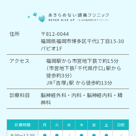
住所
〒812-0044
福岡県福岡市博多区千代1丁目15-30
パピオ1F
アクセス
福岡駅から市営地下鉄で約15分
（市営地下鉄「千代県庁口」駅から
徒歩約3分）
JR「吉塚」駅 から徒歩約13分
診療科目
脳神経外科・内科・脳神経内科・精
神科
診療時間
月
火
水
木
金
土
日祝
9:00～12:30
●
●
／
●
●
●
／