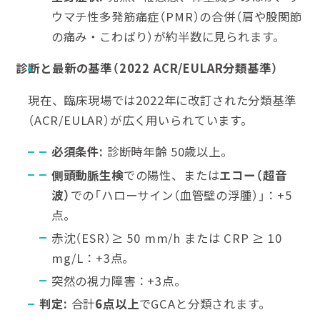
ウマチ性多発筋痛症（PMR）の合併（肩や股関節
の痛み・こわばり）が約半数に見られます。
診断と最新の基準（
2022 ACR/EULAR
分類基準）
現在、臨床現場では2022年に改訂された分類基準
（ACR/EULAR）が広く用いられています。
必須条件
:
診断時年齢 50歳以上。
側頭動脈生検
での陽性、または
エコー（超音
波）
での「ハローサイン（血管壁の浮腫）」：+5
点。
赤沈（ESR）≥ 50 mm/h または CRP ≥ 10
mg/L：+3点。
突然の視力障害：+3点。
判定
:
合計
6
点以上
でGCAと分類されます。