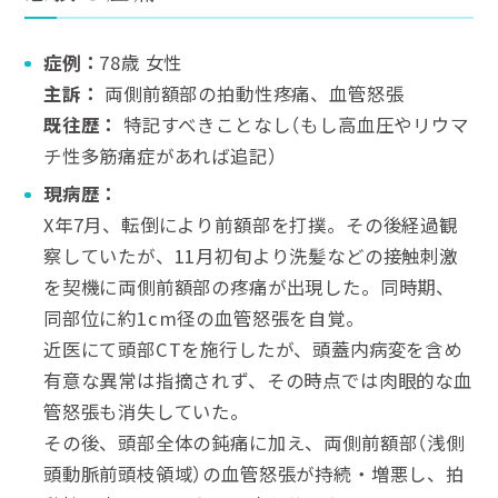
症例：
78歳 女性
主訴：
両側前額部の拍動性疼痛、血管怒張
既往歴：
特記すべきことなし（もし高血圧やリウマ
チ性多筋痛症があれば追記）
現病歴：
X年7月、転倒により前額部を打撲。その後経過観
察していたが、11月初旬より洗髪などの接触刺激
を契機に両側前額部の疼痛が出現した。同時期、
同部位に約1cm径の血管怒張を自覚。
近医にて頭部CTを施行したが、頭蓋内病変を含め
有意な異常は指摘されず、その時点では肉眼的な血
管怒張も消失していた。
その後、頭部全体の鈍痛に加え、両側前額部（浅側
頭動脈前頭枝領域）の血管怒張が持続・増悪し、拍