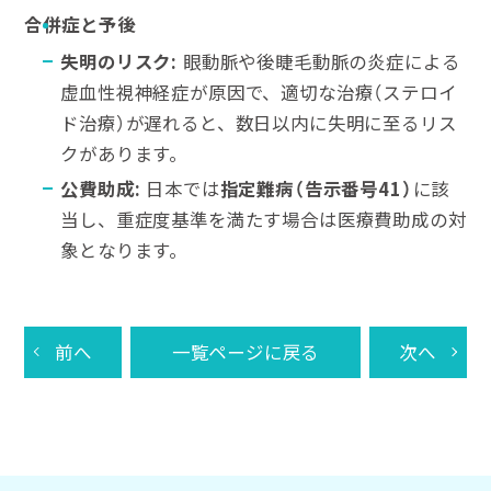
合併症と予後
失明のリスク
:
眼動脈や後睫毛動脈の炎症による
虚血性視神経症が原因で、適切な治療（ステロイ
ド治療）が遅れると、数日以内に失明に至るリス
クがあります。
公費助成
:
日本では
指定難病（告示番号
41
）
に該
当し、重症度基準を満たす場合は医療費助成の対
象となります。
前へ
一覧ページに戻る
次へ