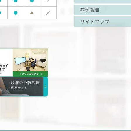
●
●
●
／
症例報告
●
●
▲
／
サイトマップ