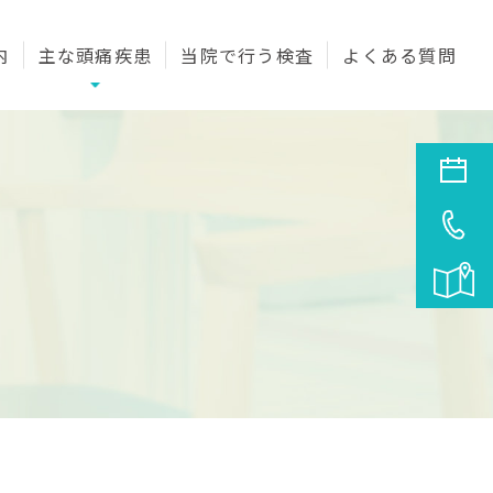
内
主な頭痛疾患
当院で行う検査
よくある質問
来
こんな症状ありませんか
門外来
片頭痛
専門サイト
緊張型頭痛
科
群発型頭痛
治療
薬物乱用頭痛
こどもの頭痛
診療
頭痛の対策と予防
頭痛の種類と見分け方