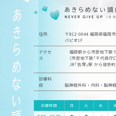
住所
〒812-0044
福岡県福岡市
パピオ1F
アクセ
福岡駅から市営地下鉄で
ス
（市営地下鉄「千代県庁
JR「吉塚」駅 から徒歩約
診療科
目
脳神経外科・内科・脳神
診療時間
月
火
水