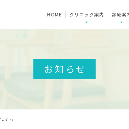
HOME
クリニック案内
診療案
クリニック案内
頭痛外
クリニックの特徴
小児頭痛専
医師紹介
頭痛の予防治療
お知らせ
ドクターインタビューページ
脳神経外
初めての患者様へ
ボトックス
採用情報
内科
その他自由
けします。